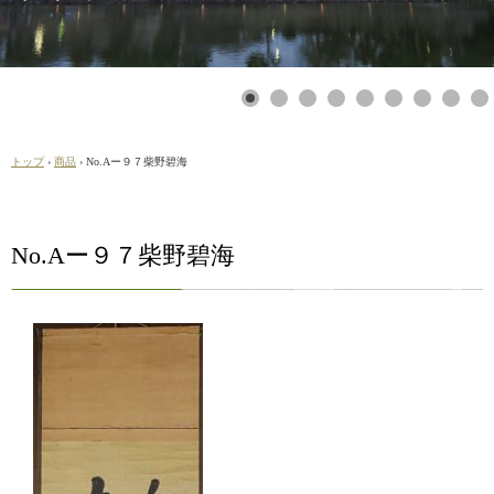
トップ
›
商品
›
No.Aー９７柴野碧海
No.Aー９７柴野碧海