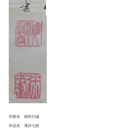
作家名 福田行誡
作品名 漢詩七絶