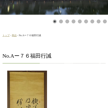
トップ
›
商品
›
No.Aー７６福田行誡
No.Aー７６福田行誡