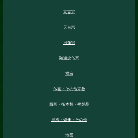
真言宗
天台宗
日蓮宗
融通念仏宗
禅宗
仏画・その他宗教
版画・拓本類・複製品
屏風・短冊・その他
地図