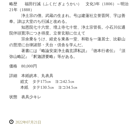
略歴
福田行誡（ふくだ ぎょうかい） 文化3年（1806）～明治
21年（1888）
浄土宗の僧。武蔵の生まれ。号は建蓮社立誉晋阿、字は善
奉。諱は大堂のち行誡と改める。
知恩院七十六世、増上寺七十世、浄土宗管長。小石川伝通
院伴頭寛淳につき得度。立誉玄順に仕えて
宗余乗をうけ、経史を東条一堂、和歌を一蓮居士、比叡山
の慧澄に台律諸部・天台・倶舎を学んだ。
著書には『略論安楽浄土義玄譚私説』『徳本行者伝』『須
弥山略記』『釈迦譜要略』等がある。
価格 80,000円
詳細 本紙絖本、丸表具
総丈 タテ175㎝ ヨコ42.5㎝
本紙 タテ130.5㎝ ヨコ34.5㎝
状態 表具少キレ
2022年07月21日