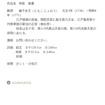
作品名
和歌 散書
略歴
倫子女王（ともこ じょおう） 元文3年（1738）～明和8
年（1771）
江戸後期の皇族。閑院宮直仁親王第六王女。江戸幕府第十
代将軍徳川家治の正室（御台所）。
幼名は五十宮。第113代東山天皇の孫。第119代光格天皇の
叔母にあたる。
価格
お問い合わせください。
詳細
総丈 タテ129.5㎝ ヨコ60㎝
本紙 タテ35.5㎝ ヨコ49㎝
杉箱
状態
少シミ・少虫穴
2022年05月05日