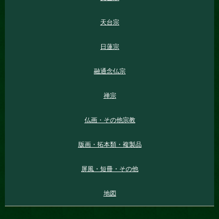
天台宗
日蓮宗
融通念仏宗
禅宗
仏画・その他宗教
版画・拓本類・複製品
屏風・短冊・その他
地図