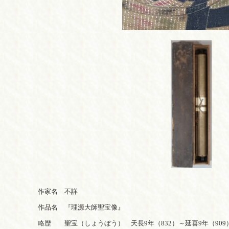
作家名 不詳
作品名 『
理
源大師聖宝像』
略歴 聖宝（しょうぼう） 天長9年（832）～延喜9年（909