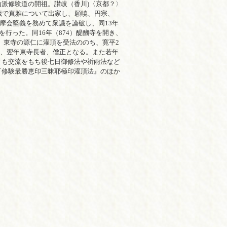
修験道の開祖。讃岐（香川)〈京都？〉
で真雅について出家し、願暁、円宗、
維摩会堅義を務めて衆議を論破し、同13年
った。同16年（874）醍醐寺を開き、
）東寺の源仁に灌頂を受法ののち、寛平2
主、翌年東寺長者、僧正となる。また若年
も交流をもち後七日御修法や祈雨法など
修験最勝恵印三昧耶極印灌頂法』のほか