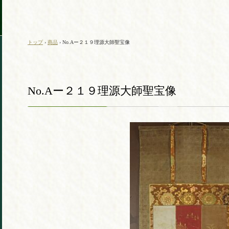
トップ
›
商品
›
No.Aー２１９理源大師聖宝像
No.Aー２１９理源大師聖宝像