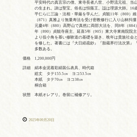
平安時代の真言宗の僧。東寺長者八世、小野流元祖、当山派
の生まれ。諱は聖宝。俗名は恒蔭王。諡は理源大師。16歳
平
仁らに三論・法相・華厳を学んだ。貞観11年（869）
（871）真雅より無量寿法を受け密教修行に入り山林抖摟を行
元慶4年（880）高野山で真然に両部大法を、同8年（884
年（890）貞観寺座主、延喜5年（905）東大寺東南院院
より役小角を慕い修験道の基礎を築き、晩年は貴族社会と
を修した。著書には『大日経疏鈔』『胎蔵界行法次第』『
多数ある。
価格 1,200,000円
詳細 絹本金泥着彩絹装仏表具、時代箱
総丈 タテ155.5㎝ ヨコ53.5㎝
本紙 タテ70㎝ ヨコ38㎝
桐合箱
状態 本紙オレアリ。巻留に補修アリ。
2025年09月20日