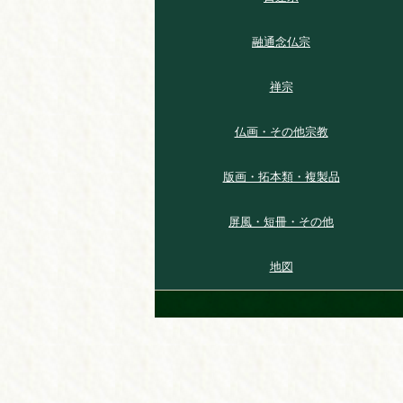
融通念仏宗
禅宗
仏画・その他宗教
版画・拓本類・複製品
屏風・短冊・その他
地図