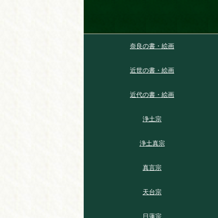
奈良の書・絵画
近世の書・絵画
近代の書・絵画
浄土宗
浄土真宗
真言宗
天台宗
日蓮宗