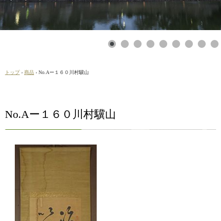
トップ
›
商品
›
No.Aー１６０川村驥山
No.Aー１６０川村驥山