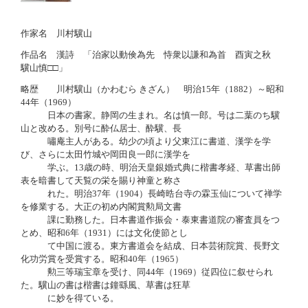
作家名 川村驥山
作品名 漢詩 「治家以動倹為先 恃衆以謙和為首 酉寅之秋
驥山慎□□」
略歴 川村驥山（かわむら きざん） 明治15年（1882）～昭和
44年（1969）
日本の書家。静岡の生まれ。名は慎一郎。号は二葉のち驥
山と改める。別号に酔仏居士、酔驥、長
嘯庵主人がある。幼少の頃より父東江に書道、漢学を学
び、さらに太田竹城や岡田良一郎に漢学を
学ぶ。13歳の時、明治天皇銀婚式典に楷書孝経、草書出師
表を暗書して天覧の栄を賜り神童と称さ
れた。明治37年（1904）長崎晧台寺の霖玉仙について禅学
を修業する。大正の初め内閣賞勲局文書
課に勤務した。日本書道作振会・泰東書道院の審査員をつ
とめ、昭和6年（1931）には文化使節とし
て中国に渡る。東方書道会を結成、日本芸術院賞、長野文
化功労賞を受賞する。昭和40年（1965）
勲三等瑞宝章を受け、同44年（1969）従四位に叙せられ
た。驥山の書は楷書は鐘繇風、草書は狂草
に妙を得ている。