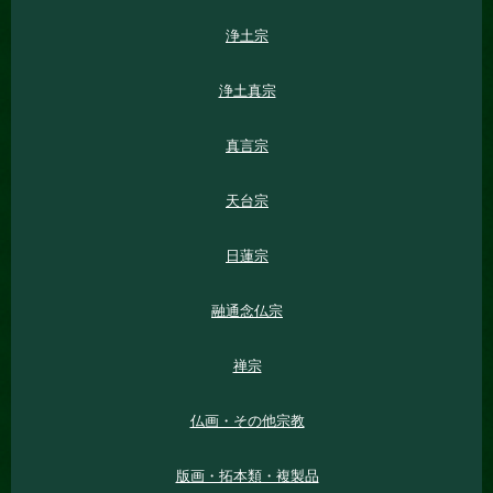
浄土宗
浄土真宗
真言宗
天台宗
日蓮宗
融通念仏宗
禅宗
仏画・その他宗教
版画・拓本類・複製品