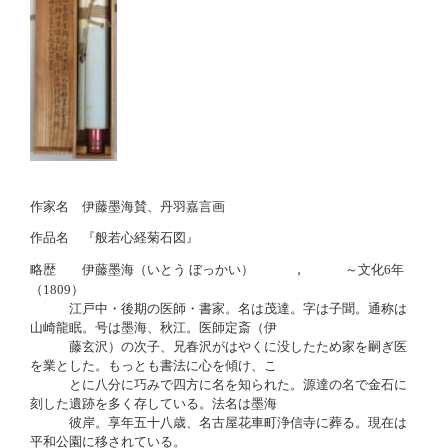
作家名 伊藤墨海賛、丹羽嘉言画
作品名 『般若心経菊石図
』
略歴 伊藤墨海（いとう ぼっかい）
，
～文化6年
（1809）
江戸中・後期の医師・書家。名は茂達。字は子聞。通称は
山崎龍眠。号は墨海、秋江。医師定斎（伊
藤玄沢）の次子、兄春沢がはやくに没したため家を嗣ぎ医
を業とした。もっとも書法に心を傾け、こ
とに八分に巧みで四方に名を知られた。源達の名で金石に
刻した遺跡を多く存している。法名は墨海
彼岸。享年五十八歳、名古屋花車町浄信寺に葬る。現在は
平和公園に移されている。