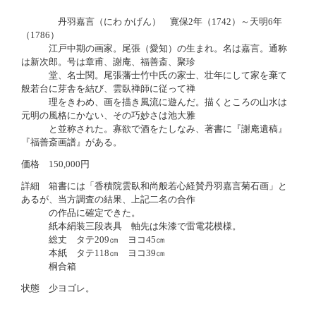
丹羽嘉言（にわ かげん） 寛保2年（1742）～天明6年
（1786）
江戸中期の画家。尾張（愛知）の生まれ。名は嘉言。通称
は新次郎。号は章甫、謝庵、福善斎、聚珍
堂、名士関。尾張藩士竹中氏の家士、壮年にして家を棄て
般若台に芽舎を結び、雲臥禅師に従って禅
理をきわめ、画を描き風流に遊んだ。描くところの山水は
元明の風格にかない、その巧妙さは池大雅
と並称された。寡欲で酒をたしなみ、著書に『謝庵遺稿』
『福善斎画譜』がある。
価格 150,000円
詳細
箱書には「香積院雲臥和尚般若心経賛丹羽嘉言菊石画」と
あるが、当方調査の結果、上記二名の合作
の作品に確定できた。
紙本絹装三段表具 軸先は朱漆で雷電花模様。
総丈 タテ209㎝ ヨコ45㎝
本紙 タテ118㎝ ヨコ39㎝
桐合箱
状態 少ヨゴレ。