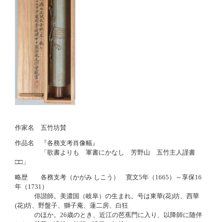
作家名 五竹坊賛
作品名 『各務支考肖像幅』
「歌書よりも 軍書にかなし 芳野山 五竹主人謹書
□□」
略歴 各務支考（かがみ しこう） 寛文5年（1665）～享保16
年（1731）
俳諧師。美濃国（岐阜）の生まれ。号は東華(花)坊、西華
(花)坊、野盤子、獅子庵、蓮二房、白狂
のほか。26歳のとき、近江の芭蕉門に入り、以降師に随伴