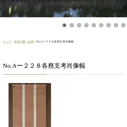
トップ
›
近世の書・絵画
›
No.Aー２２８各務支考肖像幅
No.Aー２２８各務支考肖像幅