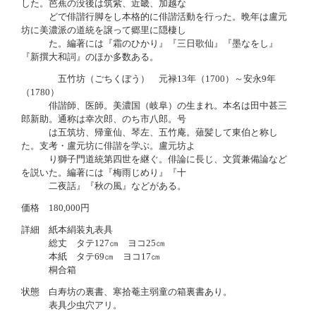
した。芭蕉の没後は筑紫、近畿、加越な
どで俳諧行脚をし本格的に俳諧活動を行った。晩年は盧元
坊に美濃派の道統を譲って郷里に隠棲し
た。編著には『霜のひかり』『三日歌仙』『墨なをし』
『新撰大和詞』のほか多数ある。
五竹坊（ごちくぼう） 元禄13年（1700）～安永9年
（1780）
俳諧師、医師。美濃国（岐阜）の生まれ。本名は田中甚三
郎新助。通称は幸次郎、のち市八郎。号
は五筑坊、帰童仙、琴左、五竹庵。薙髪して東伯と称し
た。支考・盧元坊に俳諧を学ぶ。盧元坊よ
り獅子門道統第四世を継ぐ。俳論に長じ、文質兼備論など
を説いた。編著には『梅雨じめり』『十
二夜話』『秋の風』などがある。
価格 180,000円
詳細 紙本絹装丸表具
総丈 タテ127㎝ ヨコ25㎝
本紙 タテ69㎝ ヨコ17㎝
桐合箱
状態 白寿坊の裏書、寒拾菴主弱童の箱裏書あり。
表具少虫穴アリ。