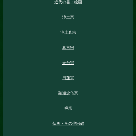
近代の書・絵画
浄土宗
浄土真宗
真言宗
天台宗
日蓮宗
融通念仏宗
禅宗
仏画・その他宗教