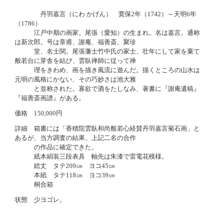
丹羽嘉言（にわ かげん） 寛保2年（1742）～天明6年
（1786）
江戸中期の画家。尾張（愛知）の生まれ。名は嘉言。通称
は新次郎。号は章甫、謝庵、福善斎、聚珍
堂、名士関。尾張藩士竹中氏の家士、壮年にして家を棄て
般若台に芽舎を結び、雲臥禅師に従って禅
理をきわめ、画を描き風流に遊んだ。描くところの山水は
元明の風格にかない、その巧妙さは池大雅
と並称された。寡欲で酒をたしなみ、著書に『謝庵遺稿』
『福善斎画譜』がある。
価格 150,000円
詳細 箱書には「香積院雲臥和尚般若心経賛丹羽嘉言菊石画」と
あるが、当方調査の結果、上記二名の合作
の作品に確定できた。
紙本絹装三段表具 軸先は朱漆で雷電花模様。
総丈 タテ209㎝ ヨコ45㎝
本紙 タテ118㎝ ヨコ39㎝
桐合箱
状態 少ヨゴレ。