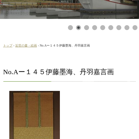
トップ
›
近世の書・絵画
›
No.Aー１４５伊藤墨海、丹羽嘉言画
No.Aー１４５伊藤墨海、丹羽嘉言画