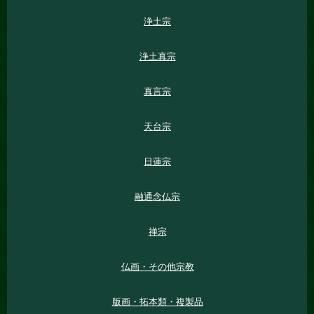
浄土宗
浄土真宗
真言宗
天台宗
日蓮宗
融通念仏宗
禅宗
仏画・その他宗教
版画・拓本類・複製品