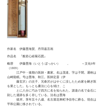
作家名 伊藤墨海賛、丹羽嘉言画
作品名 『般若心経菊石図』
略歴 伊藤墨海（いとう ぼっかい） ， ～文化6年
（1809）
江戸中・後期の医師・書家。名は茂達。字は子聞。通称は
山崎龍眠。号は墨海、秋江。医師定斎（伊
藤玄沢）の次子、兄春沢がはやくに没したため家を嗣ぎ医
を業とした。もっとも書法に心を傾け、こ
とに八分に巧みで四方に名を知られた。源達の名で金石に
刻した遺跡を多く存している。法名は墨海
彼岸。享年五十八歳、名古屋花車町浄信寺に葬る。現在は
平和公園に移されている。