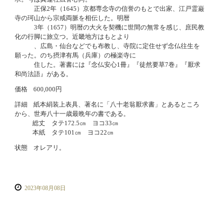
正保2年（1645）京都専念寺の信誉のもとで出家、江戸霊巌
寺の珂山から宗戒両脈を相伝した。明暦
3年（1657）明暦の大火を契機に世間の無常を感じ、庶民教
化の行脚に旅立つ。近畿地方はもとより
、広島・仙台などでも布教し、寺院に定住せず念仏往生を
願った。のち摂津有馬（兵庫）の極楽寺に
住した。著書には『念仏安心1冊』『徒然要草7巻』『厭求
和尚法語』がある。
価格
600,000円
詳細
紙本絹装上表具、著名に「八十老翁厭求書」とあるところ
から、世寿八十一歳最晩年の書である。
総丈 タテ172.5㎝ ヨコ33㎝
本紙 タテ101㎝ ヨコ22㎝
状態
オレアリ。
2023年08月08日