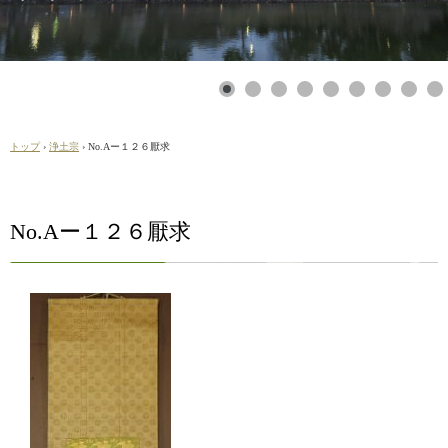
トップ
›
浄土宗
›
No.Aー１２６厭求
No.Aー１２６厭求