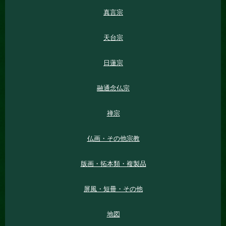
真言宗
天台宗
日蓮宗
融通念仏宗
禅宗
仏画・その他宗教
版画・拓本類・複製品
屏風・短冊・その他
地図