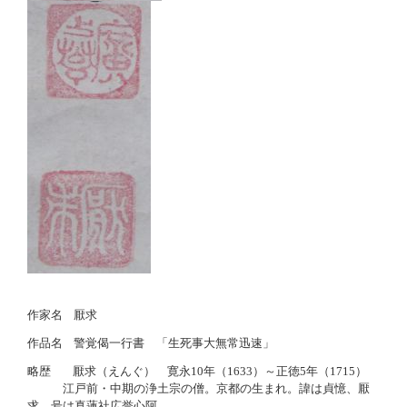
作家名
厭求
作品名
警覚偈一行書 「生死事大無常迅速」
略歴
厭求（えんぐ） 寛永10年（1633）～正徳5年（1715）
江戸前・中期の浄土宗の僧。京都の生まれ。諱は貞憶、厭
求。号は真蓮社広誉心阿。