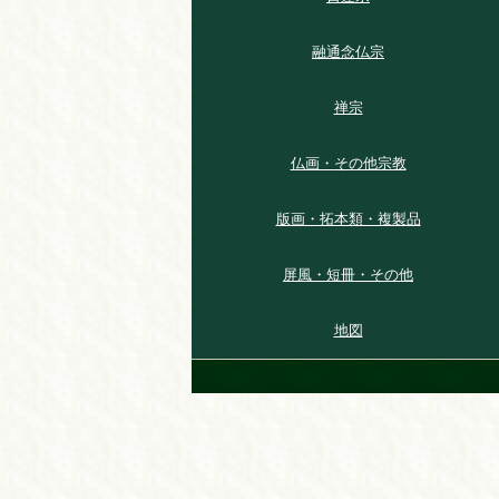
融通念仏宗
禅宗
仏画・その他宗教
版画・拓本類・複製品
屏風・短冊・その他
地図