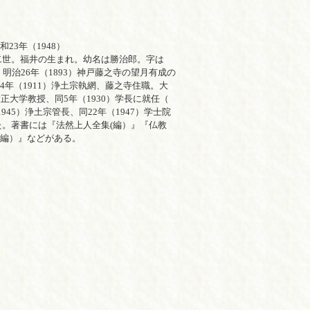
23年（1948）
世。福井の生まれ。幼名は勝治郎。字は
明治26年（1893）神戸藤之寺の望月有成の
44年（1911）浄土宗執網、藤之寺住職。大
大正大学教授、同5年（1930）学長に就任（
45）浄土宗管長、同22年（1947）学士院
。著書には『法然上人全集(編）』『仏教
(編）』などがある。