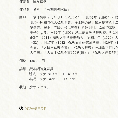
作家名
望月信亨
作品名
名号 「南無阿弥陀仏」
略歴
望月信亨（もちづき しんこう） 明治2年（1869）～昭和
明治～昭和時代の仏教学者。浄土宗の僧。知恩院第八十二
望
無雲、桜雨、壺腸。号は晃蓮社昱誉明阿。12歳で出家、
養
子となる。同32年（1899）浄土宗高等学院教授。明治
正
3年（1914）宗教大学学長兼教授、昭和元年（1926）
～32）。同17年（1942）仏教文化研究所所長。同20年（19
会
員。『大日本仏教全書』『仏教大辞典』を編纂刊行した
大
年表』『大日本仏教全書150巻(編）』『仏教大辞典7巻
価格
150,000円
詳細
紙本絹装丸表具
総丈 タテ181.5㎝ ヨコ43.5㎝
本紙 タテ134㎝ ヨコ31.5㎝
状態
少オレアリ。
2023年06月22日