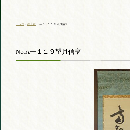
トップ
›
浄土宗
›
No.Aー１１９望月信亨
No.Aー１１９望月信亨