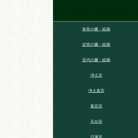
奈良の書・絵画
近世の書・絵画
近代の書・絵画
浄土宗
浄土真宗
真言宗
天台宗
日蓮宗